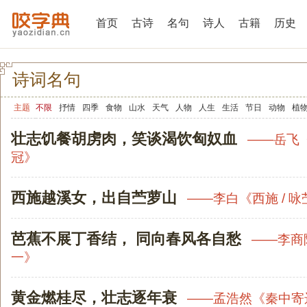
首页
古诗
名句
诗人
古籍
历史
诗词名句
主题
不限
抒情
四季
食物
山水
天气
人物
人生
生活
节日
动物
植
壮志饥餐胡虏肉，笑谈渴饮匈奴血
——
岳飞
冠
》
西施越溪女，出自苎萝山
——
李白
《
西施 / 
芭蕉不展丁香结， 同向春风各自愁
——
李商
一
》
黄金燃桂尽，壮志逐年衰
——
孟浩然
《
秦中寄