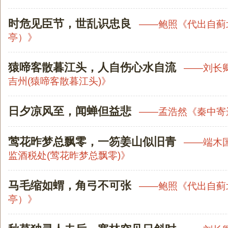
时危见臣节，世乱识忠良
——
鲍照
《
代出自蓟
亭）
》
猿啼客散暮江头，人自伤心水自流
——
刘长
吉州(猿啼客散暮江头)
》
日夕凉风至，闻蝉但益悲
——
孟浩然
《
秦中寄
莺花昨梦总飘零，一笏姜山似旧青
——
端木
监酒税处(莺花昨梦总飘零)
》
马毛缩如蝟，角弓不可张
——
鲍照
《
代出自蓟
亭）
》