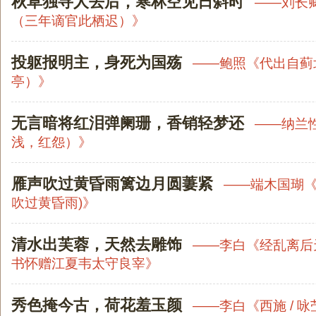
秋草独寻人去后，寒林空见日斜时
——
刘长
（三年谪官此栖迟）
》
投躯报明主，身死为国殇
——
鲍照
《
代出自蓟
亭）
》
无言暗将红泪弹阑珊，香销轻梦还
——
纳兰
浅，红怨）
》
雁声吹过黄昏雨篱边月圆萋紧
——
端木国瑚
吹过黄昏雨)
》
清水出芙蓉，天然去雕饰
——
李白
《
经乱离后
书怀赠江夏韦太守良宰
》
秀色掩今古，荷花羞玉颜
——
李白
《
西施 / 