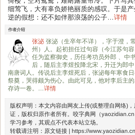
倚楼，空对鸳鸯，难耐露重帘冷。下片写其
细莺飞，大有辜负娇艳丽质的感叹。于是产
逆的假想：还不如伴那浪荡的公子…
详情
作者介绍
张泌
张泌（生卒年不详），字于澄，
州）人。起初担任过句容（今江苏句容
任为监察御史，历任考功员外郎 、中
后，随后主李煜投降北宋，升迁为郎中
南唐词人。传说后主李煜死后，张泌每年寒食日
祭奠，哭得颇为伤心。由此可见，他对李后主的
存诗一卷。…
详情
版权声明：本文内容由网友上传(或整理自网络)
证，版权归原作者所有。咬字典网（yaozidian.
学习参考，其观点不代表本站立场。
转载请注明：原文链接 |
https://www.yaozidian.cn