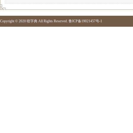
Copyright © 2020
咬字典
All Rights Reserved.
鲁ICP备19021457号-1