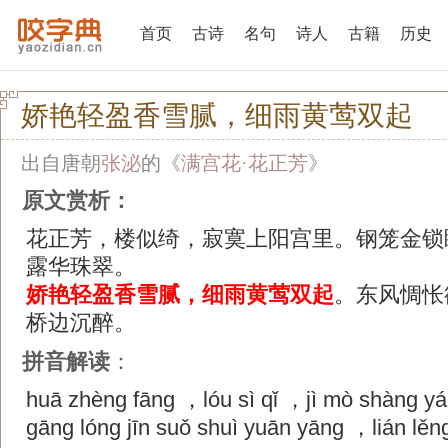
首页
古诗
名句
诗人
古籍
历史
娇艳轻盈香雪腻，细雨黄莺双起
出自唐朝
张泌
的《
满宫花·花正芳
》
原文赏析：
花正芳，楼似绮，寂寞上阳宫里。钢笼金锁
露华珠翠。
娇艳轻盈香雪腻，细雨黄莺双起
。东风惆怅
桥边沉醉。
拼音解读
：
huā zhèng fāng ，lóu sì qǐ ，jì mò shàng yá
gāng lóng jīn suǒ shuì yuān yāng ，lián lěng