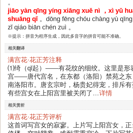
。
jiāo yàn qīng yíng xiāng xuě nì ，xì yǔ h
shuāng qǐ
。dōng fēng chóu chàng yù qīn
zǐ qiáo biān chén zuì 。
※提示：拼音为程序生成，因此多音字的拼音可能不准确。
相关翻译
满宫花·花正芳注释
⑴绮（qǐ起）——有花纹的细绞。这里是形
宫——唐代宫名，在东都（洛阳）禁苑之东
南洛阳市。唐玄宗时，杨贵妃得宠，排斥有
有些宫女在上阳宫里被关闭了…
详情
相关赏析
满宫花·花正芳评析
这首词写宫女的寂寥。上片写上阳宫女，正