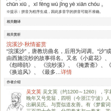
chūn xiū 。xī fēng wú jǐng yè xiān chóu 。
※提示：拼音为程序生成，因此多音字的拼音可能不准确。
相关翻译
相关赏析
浣溪沙·秋情鉴赏
“浣溪沙”，唐教坊曲名，后用为词调。“沙”或
由西施浣纱的故事得名。又名《小庭花》、
《怨啼鹃》、 《浣纱溪》、《掩萧斋》、
《换追风》、《最多…
详情
作者介绍
吴文英
吴文英（约1200～1260），
晚年又号觉翁，四明（今浙江宁波）人
出嗣吴氏。与贾似道友善。有《梦窗词