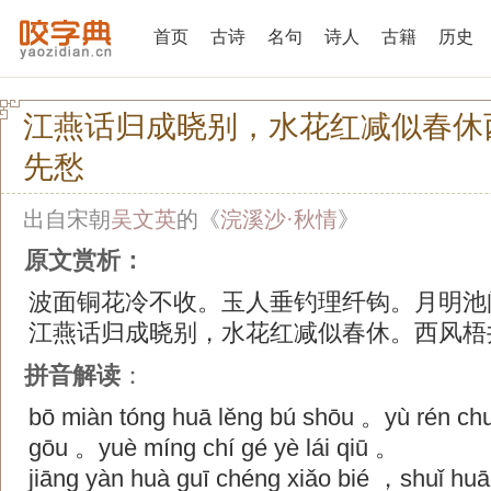
首页
古诗
名句
诗人
古籍
历史
江燕话归成晓别，水花红减似春休
先愁
出自宋朝
吴文英
的《
浣溪沙·秋情
》
原文赏析：
波面铜花冷不收。玉人垂钓理纤钩。月明池
江燕话归成晓别，水花红减似春休。西风梧
拼音解读
：
bō miàn tóng huā lěng bú shōu 。yù rén chuí
gōu 。yuè míng chí gé yè lái qiū 。
jiāng yàn huà guī chéng xiǎo bié ，shuǐ huā 