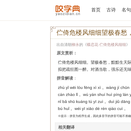
首页
古诗
名句
伫倚危楼风细细望极春愁
出自清朝
柳永
的《
蝶恋花·伫倚危楼风细细
》
原文赏析：
伫倚危楼风细细。望极春愁，黯黯生天际。
拟把疏狂图一醉。对酒当歌，强乐还无
拼音解读
：
zhù yǐ wēi lóu fēng xì xì 。wàng jí chū
cán zhào lǐ 。wú yán shuí huì píng lán y
nǐ bǎ shū kuáng tú yī zuì 。duì jiǔ dān
bú huǐ 。wéi yī xiāo dé rén qiáo cuì 。
※提示：拼音为程序生成，因此多音字的拼音可能不准确
相关翻译