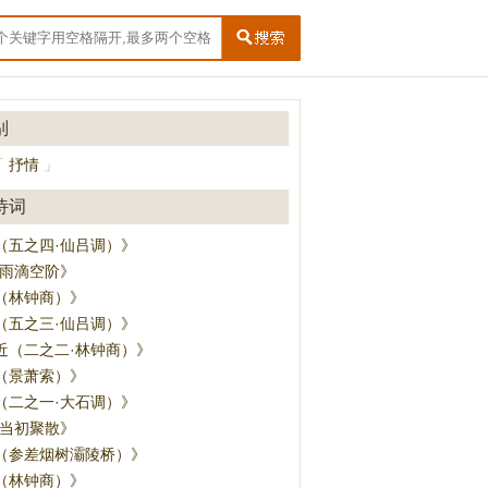
别
抒情
「
」
诗词
（五之四·仙吕调）》
夜雨滴空阶》
（林钟商）》
（五之三·仙吕调）》
近（二之二·林钟商）》
（景萧索）》
（二之一·大石调）》
·当初聚散》
（参差烟树灞陵桥）》
（林钟商）》