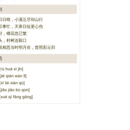
句
日日晴，小溪泛尽却山行
百事忙，天寒日短更心伤
好，榴花忽已繁
头，村树连谿口
说相思当时明月在，曾照彩云归
语
 huā sì jǐn]
ē qián wàn lǐ]
 lái xiàn qù]
ǎo jiǎo bù qùn]
è qì fāng gāng]