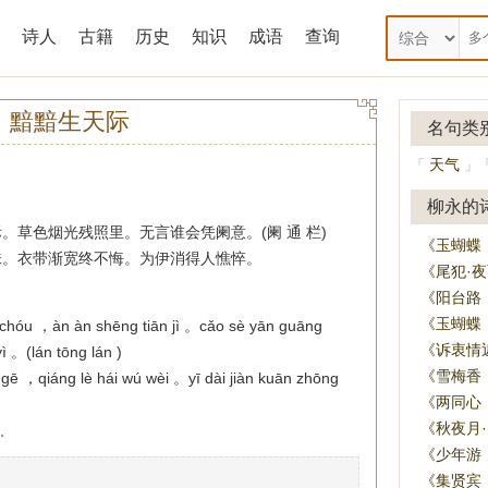
诗人
古籍
历史
知识
成语
查询
，黯黯生天际
名句类
天气
「
」
柳永的
草色烟光残照里。无言谁会凭阑意。(阑 通 栏)
《玉蝴蝶
味。衣带渐宽终不悔。为伊消得人憔悴。
《尾犯·
《阳台路
《玉蝴蝶
n chóu ，àn àn shēng tiān jì 。cǎo sè yān guāng
《诉衷情
ì 。(lán tōng lán )
《雪梅香
g gē ，qiáng lè hái wú wèi 。yī dài jiàn kuān zhōng
《两同心
《秋夜月
。
《少年游
《集贤宾