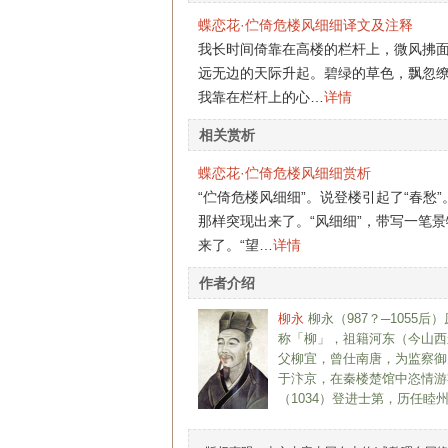
蝶恋花·伫倚危楼风细细译文及注释
我长时间倚靠在高楼的栏杆上，微风拂
远无边的天际升起。碧绿的草色，飘忽
我靠在栏杆上的心…
详情
相关赏析
蝶恋花·伫倚危楼风细细赏析
“伫倚危楼风细细”。说登楼引起了“春
那样突现出来了。“风细细”，带写一笔
来了。“望…
详情
作者介绍
柳永
柳永（987？─105
称「柳」，祖籍河东（今山西
父柳宜，曾仕南唐，为监察御
于汴京，在秦楼楚馆中恣情游
（1034）登进士第，历任