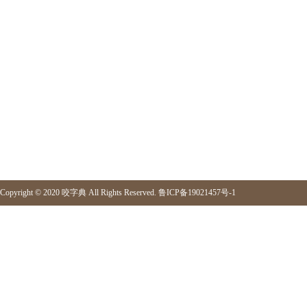
Copyright © 2020
咬字典
All Rights Reserved.
鲁ICP备19021457号-1