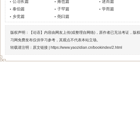
公冶长篇
雍也篇
述而篇
泰伯篇
子罕篇
学而篇
乡党篇
尧曰篇
版权声明：【论语】内容由网友上传(或整理自网络)，原作者已无法考证，版
习网免费发布仅供学习参考，其观点不代表本站立场。
转载请注明：原文链接 |
https://www.yaozidian.cn/bookindex/2.html