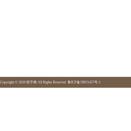
Copyright © 2020
咬字典
All Rights Reserved.
鲁ICP备19021457号-1