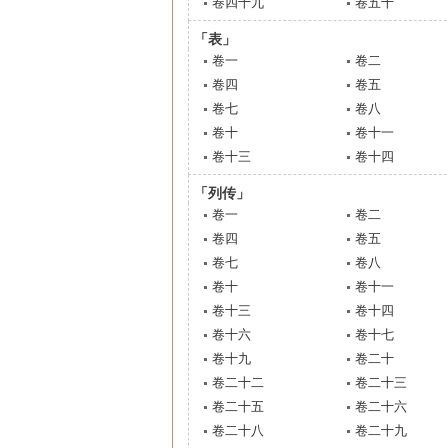
卷四十九
卷五十
「表」
卷一
卷二
卷四
卷五
卷七
卷八
卷十
卷十一
卷十三
卷十四
「列传」
卷一
卷二
卷四
卷五
卷七
卷八
卷十
卷十一
卷十三
卷十四
卷十六
卷十七
卷十九
卷二十
卷二十二
卷二十三
卷二十五
卷二十六
卷二十八
卷二十九