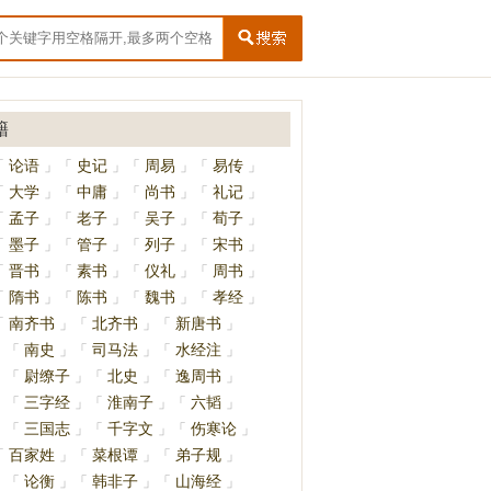
籍
论语
史记
周易
易传
「
」
「
」
「
」
「
」
大学
中庸
尚书
礼记
「
」
「
」
「
」
「
」
孟子
老子
吴子
荀子
「
」
「
」
「
」
「
」
墨子
管子
列子
宋书
「
」
「
」
「
」
「
」
晋书
素书
仪礼
周书
「
」
「
」
「
」
「
」
隋书
陈书
魏书
孝经
「
」
「
」
「
」
「
」
南齐书
北齐书
新唐书
「
」
「
」
「
」
南史
司马法
水经注
」
「
」
「
」
「
」
尉缭子
北史
逸周书
」
「
」
「
」
「
」
三字经
淮南子
六韬
」
「
」
「
」
「
」
三国志
千字文
伤寒论
」
「
」
「
」
「
」
百家姓
菜根谭
弟子规
「
」
「
」
「
」
论衡
韩非子
山海经
」
「
」
「
」
「
」