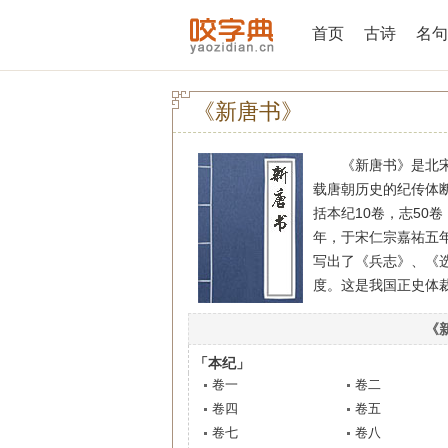
首页
古诗
名句
《新唐书》
《新唐书》是北宋时
载唐朝历史的纪传体断
括本纪10卷，志50卷
年，于宋仁宗嘉祐五年
写出了《兵志》、《
度。这是我国正史体
《
「本纪」
卷一
卷二
卷四
卷五
卷七
卷八