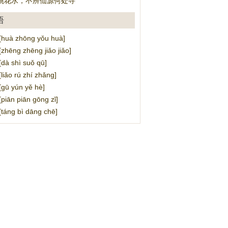
桃花水，不辨仙源何处寻
语
uà zhōng yǒu huà]
ēng zhēng jiǎo jiǎo]
 shì suǒ qū]
ǎo rú zhí zhǎng]
ū yún yě hè]
ān piān gōng zǐ]
ng bì dāng chē]