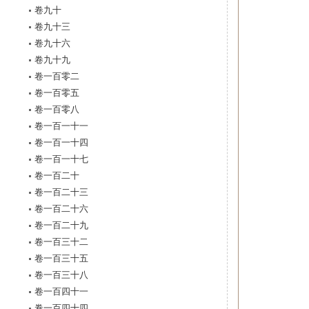
卷九十
卷九十三
卷九十六
卷九十九
卷一百零二
卷一百零五
卷一百零八
卷一百一十一
卷一百一十四
卷一百一十七
卷一百二十
卷一百二十三
卷一百二十六
卷一百二十九
卷一百三十二
卷一百三十五
卷一百三十八
卷一百四十一
卷一百四十四