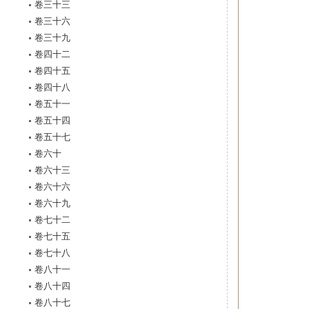
卷三十三
卷三十六
卷三十九
卷四十二
卷四十五
卷四十八
卷五十一
卷五十四
卷五十七
卷六十
卷六十三
卷六十六
卷六十九
卷七十二
卷七十五
卷七十八
卷八十一
卷八十四
卷八十七